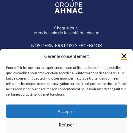
NOS DERNIERS POSTS FACEBOOK
Groupe AHNAC
Gérer le consentement
1 week ago
Pour offrir les meilleures expériences, nous utilisons des technologies telles
[
Bien vieillir, ensemble]
que les cookies pour stocker et/ou accéder aux informations des appareils. Le
Nos résidents au cœur de Festi'Fossette à Barlin !
fait de consentir à ces technologies nous permettra de traiter des données
Pendant 11 jours, les résidents de la Résidence Autonomie Les
telles que le comportement de navigation ou les ID uniques sur ce site. Le fait de
Trèfles et de l'EHPAD Les Charmilles de Barlin ont pleinement
ne pas consentir ou de retirer son consentement peut avoir un effet négatif sur
profité des animations municipales de Festi'Fossette : train
certaines caractéristiques et fonctions.
touristique, animations, goûters d'été... Et, pour certains, le
repas festif du 26 juillet animé par Michel Pruvot, aux côtés
des se
...
See More
Accepter
Photo
Refuser
Voir sur Facebook
·
Partager